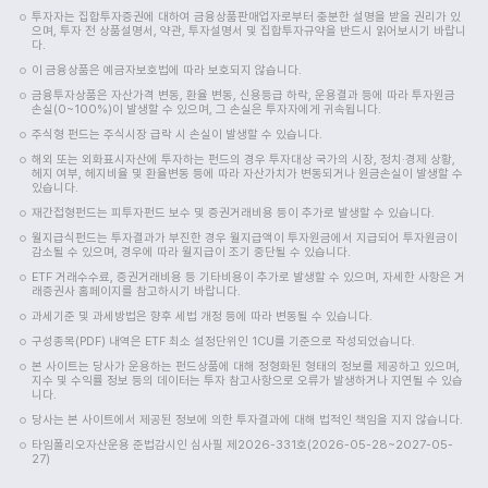
투자자는 집합투자증권에 대하여 금융상품판매업자로부터 충분한 설명을 받을 권리가 있
으며, 투자 전 상품설명서, 약관, 투자설명서 및 집합투자규약을 반드시 읽어보시기 바랍니
다.
이 금융상품은 예금자보호법에 따라 보호되지 않습니다.
금융투자상품은 자산가격 변동, 환율 변동, 신용등급 하락, 운용결과 등에 따라 투자원금
손실(0~100%)이 발생할 수 있으며, 그 손실은 투자자에게 귀속됩니다.
주식형 펀드는 주식시장 급락 시 손실이 발생할 수 있습니다.
해외 또는 외화표시자산에 투자하는 펀드의 경우 투자대상 국가의 시장, 정치·경제 상황,
헤지 여부, 헤지비율 및 환율변동 등에 따라 자산가치가 변동되거나 원금손실이 발생할 수
있습니다.
재간접형펀드는 피투자펀드 보수 및 증권거래비용 등이 추가로 발생할 수 있습니다.
월지급식펀드는 투자결과가 부진한 경우 월지급액이 투자원금에서 지급되어 투자원금이
감소될 수 있으며, 경우에 따라 월지급이 조기 중단될 수 있습니다.
ETF 거래수수료, 증권거래비용 등 기타비용이 추가로 발생할 수 있으며, 자세한 사항은 거
래증권사 홈페이지를 참고하시기 바랍니다.
과세기준 및 과세방법은 향후 세법 개정 등에 따라 변동될 수 있습니다.
구성종목(PDF) 내역은 ETF 최소 설정단위인 1CU를 기준으로 작성되었습니다.
본 사이트는 당사가 운용하는 펀드상품에 대해 정형화된 형태의 정보를 제공하고 있으며,
지수 및 수익률 정보 등의 데이터는 투자 참고사항으로 오류가 발생하거나 지연될 수 있습
니다.
당사는 본 사이트에서 제공된 정보에 의한 투자결과에 대해 법적인 책임을 지지 않습니다.
타임폴리오자산운용 준법감시인 심사필 제2026-331호(2026-05-28~2027-05-
27)