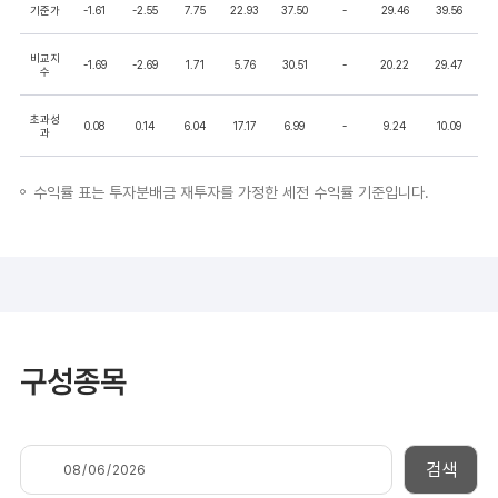
기준가
-1.61
-2.55
7.75
22.93
37.50
-
29.46
39.56
비교지
-1.69
-2.69
1.71
5.76
30.51
-
20.22
29.47
수
초과성
0.08
0.14
6.04
17.17
6.99
-
9.24
10.09
과
수익률 표는 투자분배금 재투자를 가정한 세전 수익률 기준입니다.
구성종목
검색