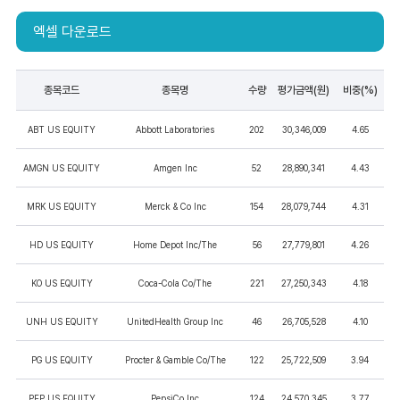
엑셀 다운로드
종목코드
종목명
수량
평가금액(원)
비중(%)
ABT US EQUITY
Abbott Laboratories
202
30,346,009
4.65
AMGN US EQUITY
Amgen Inc
52
28,890,341
4.43
MRK US EQUITY
Merck & Co Inc
154
28,079,744
4.31
HD US EQUITY
Home Depot Inc/The
56
27,779,801
4.26
KO US EQUITY
Coca-Cola Co/The
221
27,250,343
4.18
UNH US EQUITY
UnitedHealth Group Inc
46
26,705,528
4.10
PG US EQUITY
Procter & Gamble Co/The
122
25,722,509
3.94
PEP US EQUITY
PepsiCo Inc
124
24,570,345
3.77