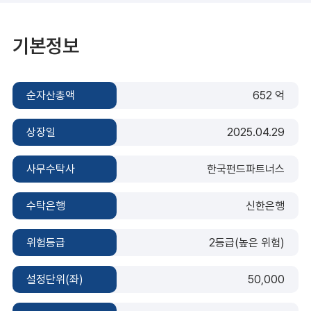
기본정보
순자산총액
652 억
상장일
2025.04.29
사무수탁사
한국펀드파트너스
수탁은행
신한은행
위험등급
2등급(높은 위험)
설정단위(좌)
50,000