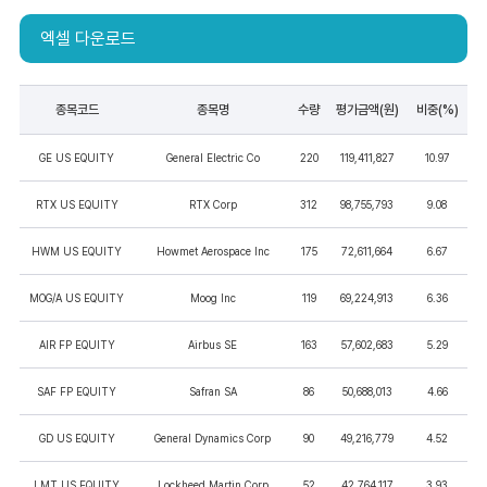
엑셀 다운로드
종목코드
종목명
수량
평가금액(원)
비중(%)
GE US EQUITY
General Electric Co
220
119,411,827
10.97
RTX US EQUITY
RTX Corp
312
98,755,793
9.08
HWM US EQUITY
Howmet Aerospace Inc
175
72,611,664
6.67
MOG/A US EQUITY
Moog Inc
119
69,224,913
6.36
AIR FP EQUITY
Airbus SE
163
57,602,683
5.29
SAF FP EQUITY
Safran SA
86
50,688,013
4.66
GD US EQUITY
General Dynamics Corp
90
49,216,779
4.52
LMT US EQUITY
Lockheed Martin Corp
52
42,764,117
3.93