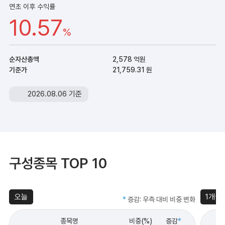
연초 이후 수익률
10.57
%
순자산총액
2,578 억원
기준가
21,759.31 원
2026.08.06 기준
구성종목 TOP 10
오늘
1개월
*
증감: 우측 대비 비중 변화
종목명
비중(%)
증감
*