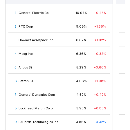
1
General Electric Co
10.97%
+0.43%
1
2
RTX Corp
9.08%
+1.56%
2
3
Howmet Aerospace Inc
6.67%
+1.32%
3
4
Moog Inc
6.36%
+0.32%
4
5
Airbus SE
5.29%
+0.60%
5
6
Safran SA
4.66%
+1.08%
6
7
General Dynamics Corp
4.52%
+0.42%
7
8
Lockheed Martin Corp
3.93%
+0.83%
8
9
L3Harris Technologies Inc
3.86%
-0.32%
9