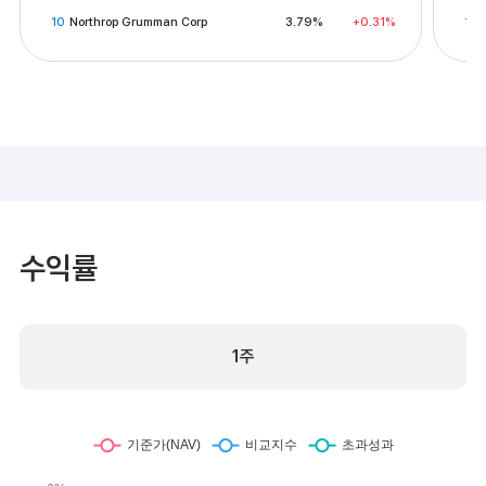
10
Northrop Grumman Corp
3.79%
+0.31%
10
수익률
1주