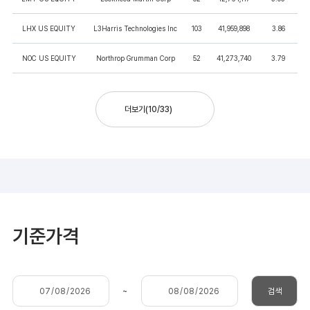
LHX US EQUITY
L3Harris Technologies Inc
103
41,959,898
3.86
NOC US EQUITY
Northrop Grumman Corp
52
41,273,740
3.79
더보기
(
10
/
33
)
기준가격
~
검색