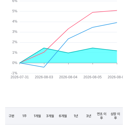
연초 이
상장 이
구분
1주
1개월
3개월
6개월
1년
3년
후
후