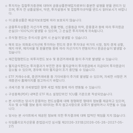
투자자는 집합투자증권에 대하여 금융상품판매업자로부터 충분한 설명을 받을 권리가 있
으며, 투자 전 상품설명서, 약관, 투자설명서 및 집합투자규약을 반드시 읽어보시기 바랍니
다.
이 금융상품은 예금자보호법에 따라 보호되지 않습니다.
금융투자상품은 자산가격 변동, 환율 변동, 신용등급 하락, 운용결과 등에 따라 투자원금
손실(0~100%)이 발생할 수 있으며, 그 손실은 투자자에게 귀속됩니다.
주식형 펀드는 주식시장 급락 시 손실이 발생할 수 있습니다.
해외 또는 외화표시자산에 투자하는 펀드의 경우 투자대상 국가의 시장, 정치·경제 상황,
헤지 여부, 헤지비율 및 환율변동 등에 따라 자산가치가 변동되거나 원금손실이 발생할 수
있습니다.
재간접형펀드는 피투자펀드 보수 및 증권거래비용 등이 추가로 발생할 수 있습니다.
월지급식펀드는 투자결과가 부진한 경우 월지급액이 투자원금에서 지급되어 투자원금이
감소될 수 있으며, 경우에 따라 월지급이 조기 중단될 수 있습니다.
ETF 거래수수료, 증권거래비용 등 기타비용이 추가로 발생할 수 있으며, 자세한 사항은 거
래증권사 홈페이지를 참고하시기 바랍니다.
과세기준 및 과세방법은 향후 세법 개정 등에 따라 변동될 수 있습니다.
구성종목(PDF) 내역은 ETF 최소 설정단위인 1CU를 기준으로 작성되었습니다.
본 사이트는 당사가 운용하는 펀드상품에 대해 정형화된 형태의 정보를 제공하고 있으며,
지수 및 수익률 정보 등의 데이터는 투자 참고사항으로 오류가 발생하거나 지연될 수 있습
니다.
당사는 본 사이트에서 제공된 정보에 의한 투자결과에 대해 법적인 책임을 지지 않습니다.
타임폴리오자산운용 준법감시인 심사필 제2026-331호(2026-05-28~2027-05-
27)