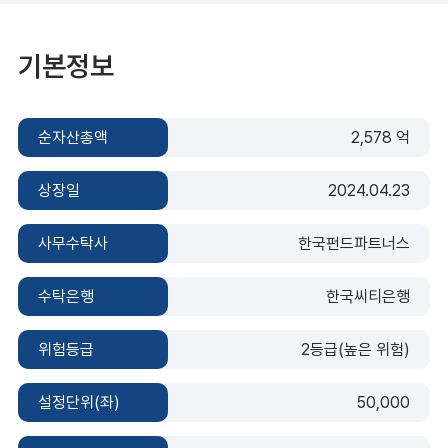
기본정보
순자산총액
2,578 억
상장일
2024.04.23
사무수탁사
한국펀드파트너스
수탁은행
한국씨티은행
위험등급
2등급(높은 위험)
설정단위(좌)
50,000