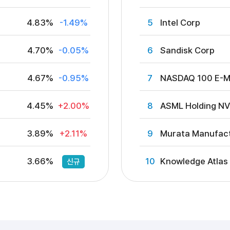
4.83%
-1.49%
5
Intel Corp
4.70%
-0.05%
6
Sandisk Corp
4.67%
-0.95%
7
NASDAQ 100 E-M
4.45%
+2.00%
8
ASML Holding N
3.89%
+2.11%
9
Murata Manufact
3.66%
10
Knowledge Atlas
신규