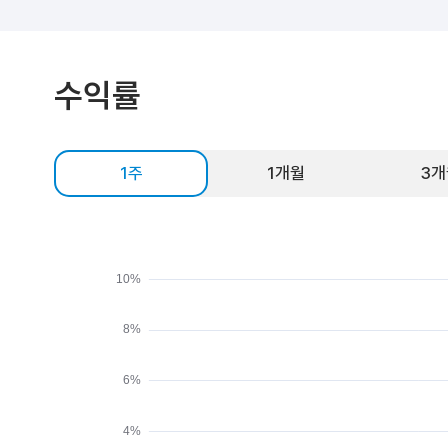
수익률
1주
1개월
3개