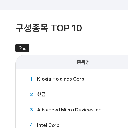
구성종목 TOP 10
오늘
종목명
1
Kioxia Holdings Corp
2
현금
3
Advanced Micro Devices Inc
4
Intel Corp