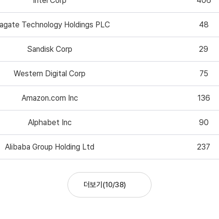
Intel Corp
406
agate Technology Holdings PLC
48
Sandisk Corp
29
Western Digital Corp
75
Amazon.com Inc
136
Alphabet Inc
90
Alibaba Group Holding Ltd
237
더보기
(
10
/
38
)