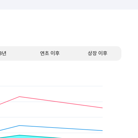
3년
연초 이후
상장 이후