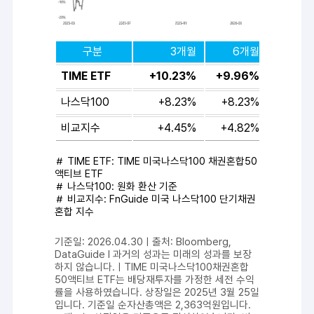
구분
3개월
6개월
TIME ETF
+10.23%
+9.96%
+35.
나스닥100
+8.23%
+8.23%
+45.
비교지수
+4.45%
+4.82%
+22.
＃
TIME ETF
:
TIME 미국나스닥100 채권혼합50
액티브 ETF
＃ 나스닥100: 원화 환산 기준
＃ 비교지수: FnGuide 미국 나스닥100 단기채권
혼합 지수
기준일
: 2026.04.30
ㅣ
출처
: Bloomberg,
DataGuide
l
과거의 성과는 미래의 성과를 보장
하지 않습니다
.
ㅣ
TIME
미국나스닥
100
채권혼합
50
액티브
ETF
는
배당재투자를
가정한
세전
수익
률을 사용하였습니다
.
상장일은
2025
년
3
월
25
일
입니다
.
기준일 순자산총액은
2,363
억원입니다
.