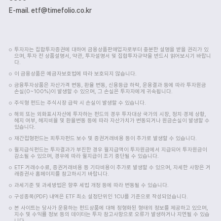
E-mail. etf@timefolio.co.kr
투자자는 집합투자증권에 대하여 금융상품판매업자로부터 충분한 설명을 받을 권리가 있
으며, 투자 전 상품설명서, 약관, 투자설명서 및 집합투자규약을 반드시 읽어보시기 바랍니
다.
이 금융상품은 예금자보호법에 따라 보호되지 않습니다.
금융투자상품은 자산가격 변동, 환율 변동, 신용등급 하락, 운용결과 등에 따라 투자원금
손실(0~100%)이 발생할 수 있으며, 그 손실은 투자자에게 귀속됩니다.
주식형 펀드는 주식시장 급락 시 손실이 발생할 수 있습니다.
해외 또는 외화표시자산에 투자하는 펀드의 경우 투자대상 국가의 시장, 정치·경제 상황,
헤지 여부, 헤지비율 및 환율변동 등에 따라 자산가치가 변동되거나 원금손실이 발생할 수
있습니다.
재간접형펀드는 피투자펀드 보수 및 증권거래비용 등이 추가로 발생할 수 있습니다.
월지급식펀드는 투자결과가 부진한 경우 월지급액이 투자원금에서 지급되어 투자원금이
감소될 수 있으며, 경우에 따라 월지급이 조기 중단될 수 있습니다.
ETF 거래수수료, 증권거래비용 등 기타비용이 추가로 발생할 수 있으며, 자세한 사항은 거
래증권사 홈페이지를 참고하시기 바랍니다.
과세기준 및 과세방법은 향후 세법 개정 등에 따라 변동될 수 있습니다.
구성종목(PDF) 내역은 ETF 최소 설정단위인 1CU를 기준으로 작성되었습니다.
본 사이트는 당사가 운용하는 펀드상품에 대해 정형화된 형태의 정보를 제공하고 있으며,
지수 및 수익률 정보 등의 데이터는 투자 참고사항으로 오류가 발생하거나 지연될 수 있습
니다.