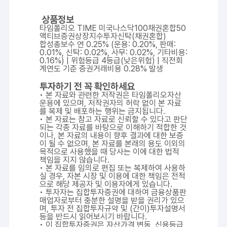
상품정보
타임폴리오 TIME 미국나스닥100채권혼합50
액티브증권상장지수투자신탁(채권혼합)
합성총보수 연 0.25% (운용: 0.20%, 판매:
0.01%, 신탁: 0.02%, 사무: 0.02%, 기타비용:
0.16%) | 위험등급 4등급(낮은위험) | 직전회
계연도 기준 증권거래비용 0.28% 발생
투자하기 전 꼭 확인하세요
• 본 자료와 관련한 저작권은 타임폴리오자산
운용에 있으며, 저작권자의 허락 없이 본 자료
를 복제 및 배포하는 행위는 금지됩니다.
• 본 자료는 참고 자료로 신뢰할 수 있다고 판단
되는 각종 자료를 바탕으로 이해하기 적합한 것
이나, 본 자료의 내용이 향후 결과에 대한 보증
이 될 수 없으며, 본 자료를 본래의 용도 이외의
목적으로 사용했을 때 당사는 이에 대한 법적
책임을 지지 않습니다.
• 본 자료를 임의로 편집 또는 복제하여 사용하
실 경우, 자본 시장 및 이용에 대한 책임은 전적
으로 해당 제공자 및 이용자에게 있습니다.
• 투자자는 집합투자증권에 대하여 금융상품판
매업자로부터 충분한 설명을 받을 권리가 있으
며, 투자 전 집합투자규약 및 (간이)투자설명서
등을 반드시 읽어보시기 바랍니다.
• 이 집합투자증권은 자산가격 변동, 신용등급