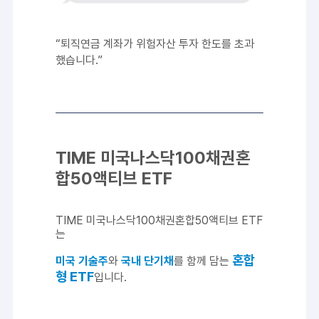
“퇴직연금 계좌가 위험자산 투자 한도를 초과
했습니다.”
T
IME 미국나스닥100채권혼
합50액티브 ETF
TIME 미국나스닥100채권혼합50액티브 ETF
는
혼합
미국 기술주
와
국내 단기채
를 함께 담는
형 ETF
입니다.