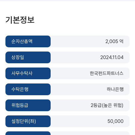
기본정보
순자산총액
2,005 억
상장일
2024.11.04
사무수탁사
한국펀드파트너스
수탁은행
하나은행
위험등급
2등급(높은 위험)
설정단위(좌)
50,000