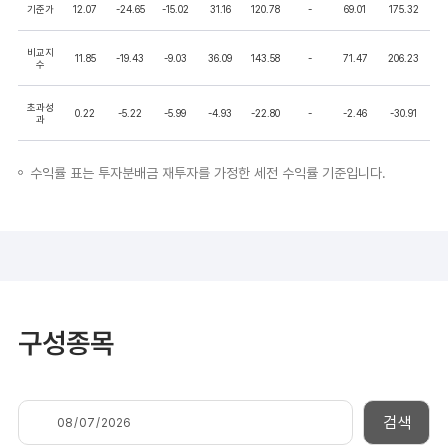
기준가
12.07
-24.65
-15.02
31.16
120.78
-
69.01
175.32
비교지
11.85
-19.43
-9.03
36.09
143.58
-
71.47
206.23
수
초과성
0.22
-5.22
-5.99
-4.93
-22.80
-
-2.46
-30.91
과
수익률 표는 투자분배금 재투자를 가정한 세전 수익률 기준입니다.
구성종목
검색