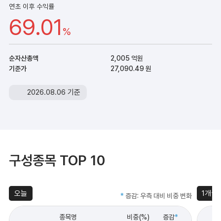
연초 이후 수익률
69.01
%
순자산총액
2,005 억원
기준가
27,090.49 원
2026.08.06 기준
구성종목 TOP 10
오늘
1개월
*
증감: 우측 대비 비중 변화
종목명
비중(%)
증감
*