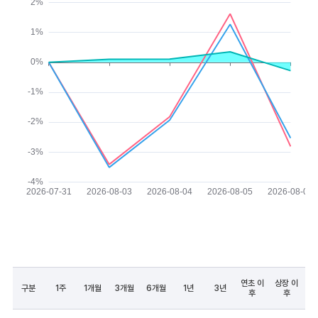
연초 이
상장 이
구분
1주
1개월
3개월
6개월
1년
3년
후
후