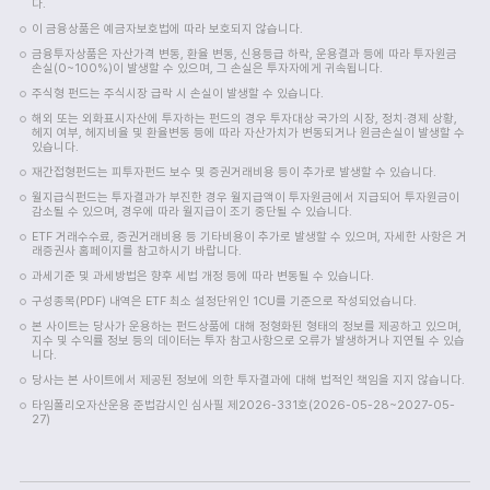
다.
이 금융상품은 예금자보호법에 따라 보호되지 않습니다.
금융투자상품은 자산가격 변동, 환율 변동, 신용등급 하락, 운용결과 등에 따라 투자원금
손실(0~100%)이 발생할 수 있으며, 그 손실은 투자자에게 귀속됩니다.
주식형 펀드는 주식시장 급락 시 손실이 발생할 수 있습니다.
해외 또는 외화표시자산에 투자하는 펀드의 경우 투자대상 국가의 시장, 정치·경제 상황,
헤지 여부, 헤지비율 및 환율변동 등에 따라 자산가치가 변동되거나 원금손실이 발생할 수
있습니다.
재간접형펀드는 피투자펀드 보수 및 증권거래비용 등이 추가로 발생할 수 있습니다.
월지급식펀드는 투자결과가 부진한 경우 월지급액이 투자원금에서 지급되어 투자원금이
감소될 수 있으며, 경우에 따라 월지급이 조기 중단될 수 있습니다.
ETF 거래수수료, 증권거래비용 등 기타비용이 추가로 발생할 수 있으며, 자세한 사항은 거
래증권사 홈페이지를 참고하시기 바랍니다.
과세기준 및 과세방법은 향후 세법 개정 등에 따라 변동될 수 있습니다.
구성종목(PDF) 내역은 ETF 최소 설정단위인 1CU를 기준으로 작성되었습니다.
본 사이트는 당사가 운용하는 펀드상품에 대해 정형화된 형태의 정보를 제공하고 있으며,
지수 및 수익률 정보 등의 데이터는 투자 참고사항으로 오류가 발생하거나 지연될 수 있습
니다.
당사는 본 사이트에서 제공된 정보에 의한 투자결과에 대해 법적인 책임을 지지 않습니다.
타임폴리오자산운용 준법감시인 심사필 제2026-331호(2026-05-28~2027-05-
27)