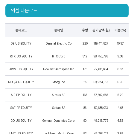
엑셀 다운로드
종목코드
종목명
수량
평가금액(원)
비중(%)
GE US EQUITY
General Electric Co
220
119,411,827
10.97
RTX US EQUITY
RTX Corp
312
98,755,793
9.08
HWM US EQUITY
Howmet Aerospace Inc
175
72,611,664
6.67
MOG/A US EQUITY
Moog Inc
119
69,224,913
6.36
AIR FP EQUITY
Airbus SE
163
57,602,683
5.29
SAF FP EQUITY
Safran SA
86
50,688,013
4.66
GD US EQUITY
General Dynamics Corp
90
49,216,779
4.52
LMT US EQUITY
Lockheed Martin Corp
52
42,764,117
3.93