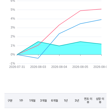
연초 이
상장 이
구분
1주
1개월
3개월
6개월
1년
3년
후
후