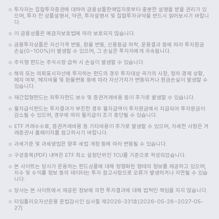
투자자는 집합투자증권에 대하여 금융상품판매업자로부터 충분한 설명을 받을 권리가 있
으며, 투자 전 상품설명서, 약관, 투자설명서 및 집합투자규약을 반드시 읽어보시기 바랍니
다.
이 금융상품은 예금자보호법에 따라 보호되지 않습니다.
금융투자상품은 자산가격 변동, 환율 변동, 신용등급 하락, 운용결과 등에 따라 투자원금
손실(0~100%)이 발생할 수 있으며, 그 손실은 투자자에게 귀속됩니다.
주식형 펀드는 주식시장 급락 시 손실이 발생할 수 있습니다.
해외 또는 외화표시자산에 투자하는 펀드의 경우 투자대상 국가의 시장, 정치·경제 상황,
헤지 여부, 헤지비율 및 환율변동 등에 따라 자산가치가 변동되거나 원금손실이 발생할 수
있습니다.
재간접형펀드는 피투자펀드 보수 및 증권거래비용 등이 추가로 발생할 수 있습니다.
월지급식펀드는 투자결과가 부진한 경우 월지급액이 투자원금에서 지급되어 투자원금이
감소될 수 있으며, 경우에 따라 월지급이 조기 중단될 수 있습니다.
ETF 거래수수료, 증권거래비용 등 기타비용이 추가로 발생할 수 있으며, 자세한 사항은 거
래증권사 홈페이지를 참고하시기 바랍니다.
과세기준 및 과세방법은 향후 세법 개정 등에 따라 변동될 수 있습니다.
구성종목(PDF) 내역은 ETF 최소 설정단위인 1CU를 기준으로 작성되었습니다.
본 사이트는 당사가 운용하는 펀드상품에 대해 정형화된 형태의 정보를 제공하고 있으며,
지수 및 수익률 정보 등의 데이터는 투자 참고사항으로 오류가 발생하거나 지연될 수 있습
니다.
당사는 본 사이트에서 제공된 정보에 의한 투자결과에 대해 법적인 책임을 지지 않습니다.
타임폴리오자산운용 준법감시인 심사필 제2026-331호(2026-05-28~2027-05-
27)