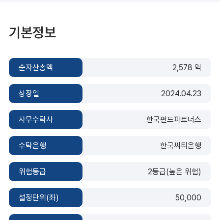
기본정보
순자산총액
2,578 억
상장일
2024.04.23
사무수탁사
한국펀드파트너스
수탁은행
한국씨티은행
위험등급
2등급(높은 위험)
설정단위(좌)
50,000