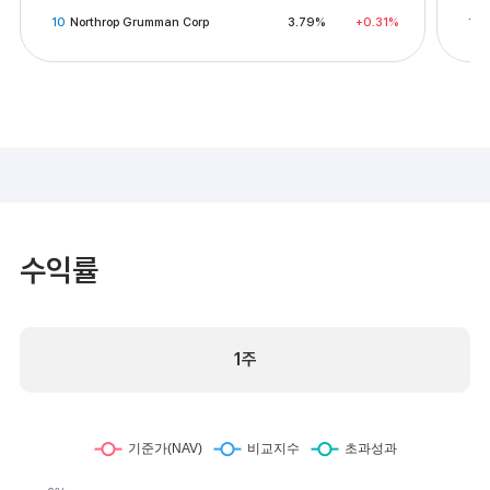
10
Northrop Grumman Corp
3.79%
+0.31%
10
수익률
1주