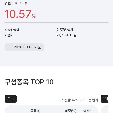
연초 이후 수익률
10.57
%
순자산총액
2,578 억원
기준가
21,759.31 원
2026.08.06 기준
구성종목 TOP 10
오늘
1개월
*
증감: 우측 대비 비중 변화
종목명
비중(%)
증감
*