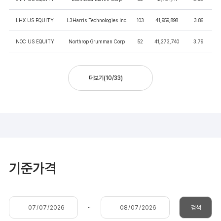
LHX US EQUITY
L3Harris Technologies Inc
103
41,959,898
3.86
NOC US EQUITY
Northrop Grumman Corp
52
41,273,740
3.79
더보기
(
10
/
33
)
기준가격
~
검색