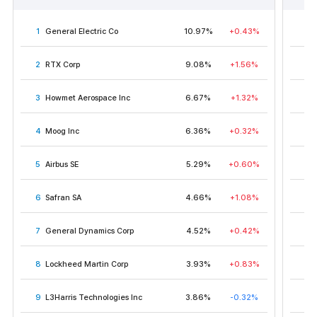
1
General Electric Co
10.97%
+0.43%
1
2
RTX Corp
9.08%
+1.56%
2
3
Howmet Aerospace Inc
6.67%
+1.32%
3
4
Moog Inc
6.36%
+0.32%
4
5
Airbus SE
5.29%
+0.60%
5
6
Safran SA
4.66%
+1.08%
6
7
General Dynamics Corp
4.52%
+0.42%
7
8
Lockheed Martin Corp
3.93%
+0.83%
8
9
L3Harris Technologies Inc
3.86%
-0.32%
9