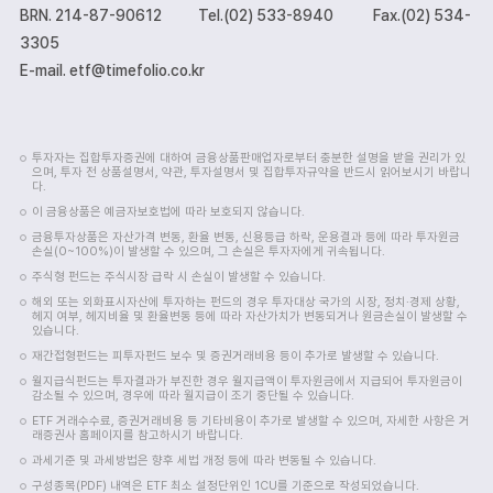
BRN. 214-87-90612
Tel.(02) 533-8940
Fax.(02) 534-
3305
E-mail. etf@timefolio.co.kr
투자자는 집합투자증권에 대하여 금융상품판매업자로부터 충분한 설명을 받을 권리가 있
으며, 투자 전 상품설명서, 약관, 투자설명서 및 집합투자규약을 반드시 읽어보시기 바랍니
다.
이 금융상품은 예금자보호법에 따라 보호되지 않습니다.
금융투자상품은 자산가격 변동, 환율 변동, 신용등급 하락, 운용결과 등에 따라 투자원금
손실(0~100%)이 발생할 수 있으며, 그 손실은 투자자에게 귀속됩니다.
주식형 펀드는 주식시장 급락 시 손실이 발생할 수 있습니다.
해외 또는 외화표시자산에 투자하는 펀드의 경우 투자대상 국가의 시장, 정치·경제 상황,
헤지 여부, 헤지비율 및 환율변동 등에 따라 자산가치가 변동되거나 원금손실이 발생할 수
있습니다.
재간접형펀드는 피투자펀드 보수 및 증권거래비용 등이 추가로 발생할 수 있습니다.
월지급식펀드는 투자결과가 부진한 경우 월지급액이 투자원금에서 지급되어 투자원금이
감소될 수 있으며, 경우에 따라 월지급이 조기 중단될 수 있습니다.
ETF 거래수수료, 증권거래비용 등 기타비용이 추가로 발생할 수 있으며, 자세한 사항은 거
래증권사 홈페이지를 참고하시기 바랍니다.
과세기준 및 과세방법은 향후 세법 개정 등에 따라 변동될 수 있습니다.
구성종목(PDF) 내역은 ETF 최소 설정단위인 1CU를 기준으로 작성되었습니다.